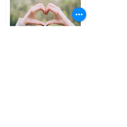
Kurz Žít s respektem
Pro všechny, kteří chtějí rozvíjet
respektující přístup v
komunikaci, zlepšit vztahy s
dětmi i dospělými a posílit
jistotu ve svém jednání.
Více o setkání