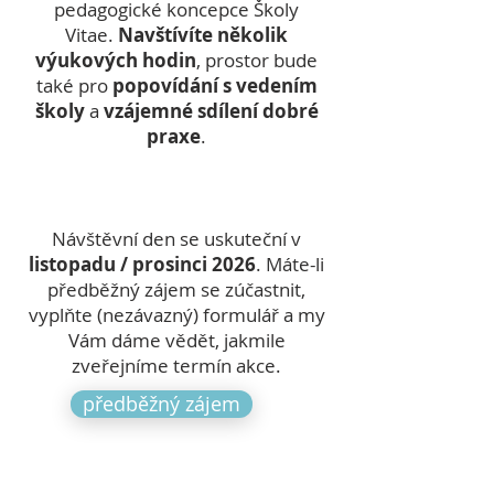
pedagogické koncepce Školy
Vitae.
Navštívíte několik
výukových hodin
, prostor bude
také pro
popovídání s vedením
školy
a
vzájemné sdílení dobré
praxe
.
Návštěvní den se uskuteční v
listopadu / prosinci 2026
. Máte-li
předběžný zájem se zúčastnit,
vyplňte (nezávazný) formulář a my
Vám dáme vědět, jakmile
zveřejníme termín akce.
předběžný zájem