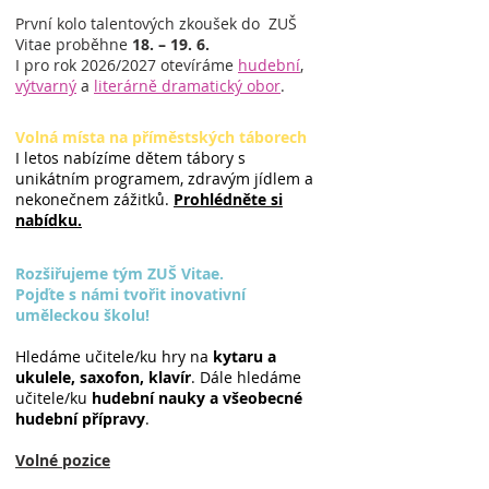
První kolo talentových zkoušek do ZUŠ
Vitae proběhne
18. – 19. 6.
I pro rok 2026/2027 otevíráme
hudební
,
výtvarný
a
literárně dramatický obor
.
Volná místa na příměstských táborech
I letos nabízíme dětem tábory s
unikátním programem, zdravým jídlem a
nekonečnem zážitků.
Prohlédněte si
nabídku.
Rozšiřujeme tým ZUŠ Vitae.
Pojďte s námi tvořit inovativní
uměleckou školu!
Hledáme učitele/ku hry na
kytaru
a
ukulele, saxofon, klavír
. Dále hledáme
učitele/ku
hudební nauky a všeobecné
hudební přípravy
.
Volné pozice