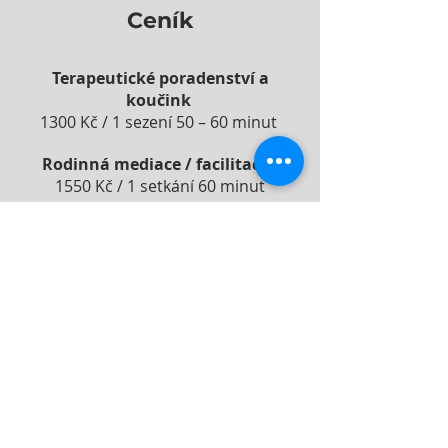
Ceník
Terapeutické poradenství a
koučink
1300 Kč /
1 sezení 50 – 60 minut
Rodinná mediace / facilitace*
1550 Kč / 1 setkání 60 minut
* Nabízíme na základě spolupráce s
Dominikou Adamovou dle
individuálních potřeb klientů.
Objednat se
Kontakt