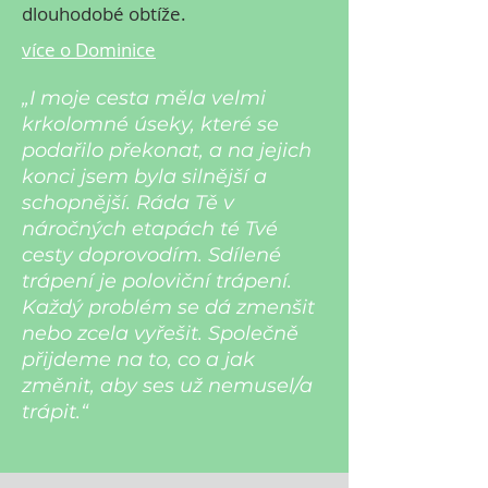
dlouhodobé obtíže.
více o Dominice
„I moje cesta měla velmi
krkolomné úseky, které se
podařilo překonat, a na jejich
konci jsem byla silnější a
schopnější. Ráda Tě v
náročných etapách té Tvé
cesty doprovodím. Sdílené
trápení je poloviční trápení.
Každý problém se dá zmenšit
nebo zcela vyřešit. Společně
přijdeme na to, co a jak
změnit, aby ses už nemusel/a
trápit.“