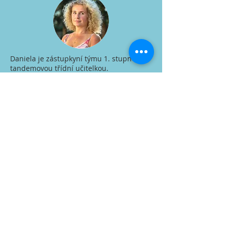
Daniela je zástupkyní týmu 1. stupně a
tandemovou třídní učitelkou.
Vystudovala Učitelství pro 1. stupeň na
Pedagogické fakultě Univerzity Karlovy v
Praze se specializací na hudební
výchovu. Má devítiletou praxi na
pražských soukromých základních
školách. Ve své pedagogické praxi se
dlouhodobě věnuje Hejného matematice,
písmu Comenia Script, tandemové výuce
a metodikám podporujícím spolupráci,
rozmanitost a osobnostní rozvoj dětí.
Podílela se na tvorbě příručky Dvanáct
ověřených metod kolegiální spolupráce v
rámci programu Podpora rovnosti a
rozmanitosti ve vzdělávání. V době
distanční výuky vedla živě vysílané
hodiny matematiky v pořadu České